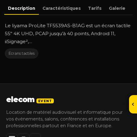
Description
Caractéristiques
Tarifs
Galerie
D
Le Iiyama ProLite TF5539AS-B1AG est un écran tactile
55″ 4K UHD, PCAP jusqu’à 40 points, Android 11,
iiSignage²,…
Écrans tactiles
elecom
EVENT
Location de matériel audiovisuel et informatique pour
vos événements, salons, conférences et installations
professionnelles partout en France et en Europe.