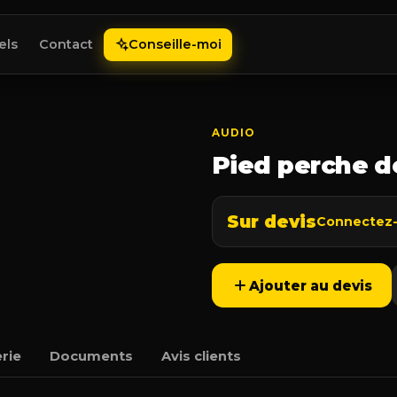
els
Contact
Conseille-moi
AUDIO
Pied perche 
Sur devis
Connectez-v
Ajouter au devis
rie
Documents
Avis clients