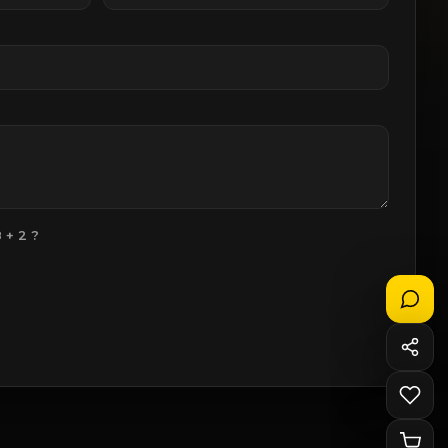
8
+
2
?