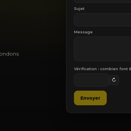
Sujet
Message
épondons
Vérification : combien font
↻
Envoyer