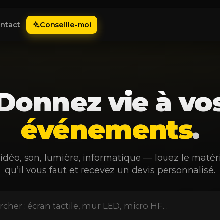
ntact
Conseille-moi
Donnez vie à vo
événements
.
 vidéo, son, lumière, informatique — louez le matér
qu’il vous faut et recevez un devis personnalisé.
cher : écran tactile, mur LED, micro HF…