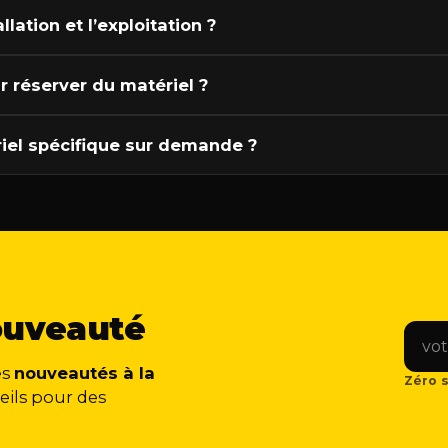
lation et l’exploitation ?
ur réserver du matériel ?
iel spécifique sur demande ?
ouveauté
es
nouveautés à la
Zéro s
eils pour des