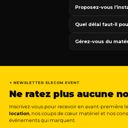
Proposez-vous l’instal
Quel délai faut-il po
Gérez-vous du matér
✦ NEWSLETTER ELECOM EVENT
Ne ratez plus aucune n
Inscrivez-vous pour recevoir en avant-première l
location
, nos coups de cœur matériel et nos cons
événements qui marquent.