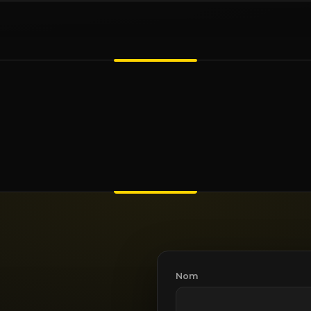
Son
tes
Visioconférence
Nom