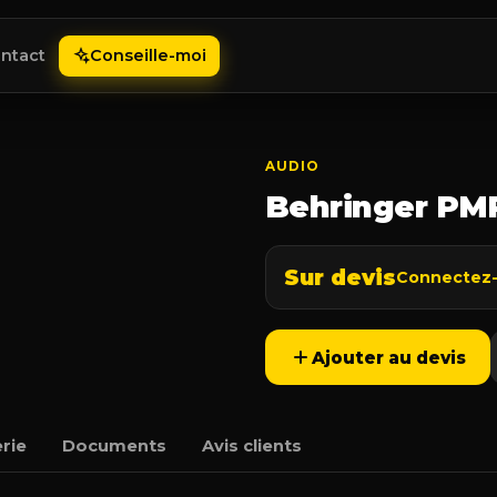
ntact
Conseille-moi
AUDIO
Behringer PM
Sur devis
Connectez-v
Ajouter au devis
rie
Documents
Avis clients